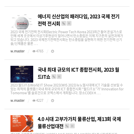
에너지 신산업의 패러다임, 2023 국제 전기
전력 전시회
H
2023 국제 전기전력 전시회Electric Power Tech Korea 2023​​최근 들어 온실가스로
인해 세계 곳곳에서 이상기후현상이 일어나면서 탄소중립은 이제 지구촌의 실천과제가
되고 있습니다. 2023 국제전기전력전시회는 탄소중립을 실현하기 위한 전기전력 신기
술/신제품은 물론 . . .
w.master
4765
국내 최대 규모의 ICT 종합전시회, 2023 월
드IT쇼
H
2023 월드IT쇼World IT Show 2023(WIS 2023)​뉴노멀시대에 ICT 기술을 선보일 수
있는 최적의 플랫폼!!국내 최대 규모의 ICT 종합전시회 “월드IT쇼”가' Innovation for
Tomorrow'를 슬로건으로 코엑스에서 개최됩니다. 장소COEX H . . .
w.master
4227
4.0 시대 고부가가치 물류산업, 제13회 국제
물류산업대전
H