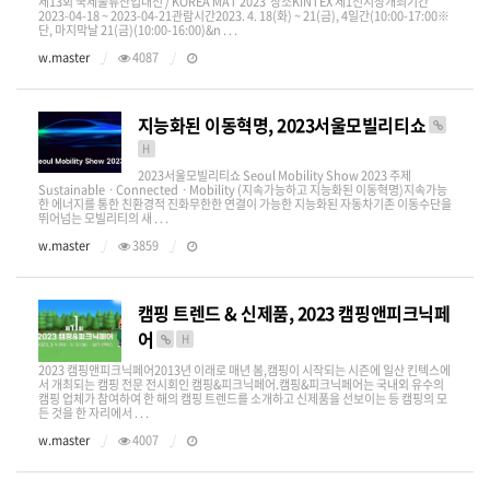
제13회 국제물류산업대전 / KOREA MAT 2023 장소KINTEX 제1전시장​​개최기간
2023-04-18 ~ 2023-04-21​​관람시간2023. 4. 18(화) ~ 21(금), 4일간(10:00-17:00※
단, 마지막날 21(금)(10:00-16:00)&n . . .
w.master
4087
지능화된 이동혁명, 2023서울모빌리티쇼
H
2023서울모빌리티쇼 Seoul Mobility Show 2023 주제
SustainableㆍConnectedㆍMobility (지속가능하고 지능화된 이동혁명)지속가능
한 에너지를 통한 친환경적 진화무한한 연결이 가능한 지능화된 자동차기존 이동수단을
뛰어넘는 모빌리티의 새 . . .
w.master
3859
캠핑 트렌드 & 신제품, 2023 캠핑앤피크닉페
어
H
2023 캠핑앤피크닉페어​2013년 이래로 매년 봄,캠핑이 시작되는 시즌에 일산 킨텍스에
서 개최되는 캠핑 전문 전시회인 캠핑&피크닉페어.캠핑&피크닉페어는 국내외 유수의
캠핑 업체가 참여하여 한 해의 캠핑 트렌드를 소개하고 신제품을 선보이는 등 캠핑의 모
든 것을 한 자리에서 . . .
w.master
4007