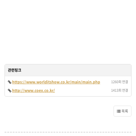
관련링크
https://www.worlditshow.co.kr/main/main.php
1260회 연결
http://www.coex.co.kr/
1413회 연결
목록