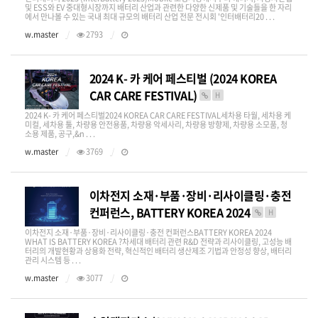
및 ESS와 EV 중대형시장까지 배터리 산업과 관련한 다양한 신제품 및 기술들을 한 자리
에서 만나볼 수 있는 국내 최대 규모의 배터리 산업 전문 전시회 '인터배터리20 . . .
w.master
2793
2024 K- 카 케어 페스티벌 (2024 KOREA
CAR CARE FESTIVAL)
H
2024 K- 카 케어 페스티벌2024 KOREA CAR CARE FESTIVAL세차용 타월, 세차용 케
미컬, 세차용 툴, 차량용 안전용품, 차량용 악세사리, 차량용 방향제, 차량용 소모품, 청
소용 제품, 공구,&n . . .
w.master
3769
이차전지 소재·부품·장비·리사이클링·충전
컨퍼런스, BATTERY KOREA 2024
H
이차전지 소재·부품·장비·리사이클링·충전 컨퍼런스BATTERY KOREA 2024​
WHAT IS BATTERY KOREA ?차세대 배터리 관련 R&D 전략과 리사이클링, 고성능 배
터리의 개발현황과 상용화 전략, 혁신적인 배터리 생산제조 기법과 안정성 향상, 배터리
관리 시스템 등 . . .
w.master
3077