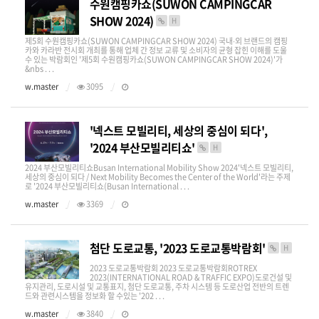
수원캠핑카쇼(SUWON CAMPINGCAR
SHOW 2024)
H
제5회 수원캠핑카쇼(SUWON CAMPINGCAR SHOW 2024) 국내∙외 브랜드의 캠핑
카와 카라반 전시회 개최를 통해 업체 간 정보 교류 및 소비자의 균형 잡힌 이해를 도울
수 있는 박람회인 '제5회 수원캠핑카쇼(SUWON CAMPINGCAR SHOW 2024)'가
&nbs . . .
w.master
3095
'넥스트 모빌리티, 세상의 중심이 되다',
'2024 부산모빌리티쇼'
H
2024 부산모빌리티쇼Busan International Mobility Show 2024'넥스트 모빌리티,
세상의 중심이 되다 / Next Mobility Becomes the Center of the World'라는 주제
로 '2024 부산모빌리티쇼(Busan International . . .
w.master
3369
첨단 도로교통, '2023 도로교통박람회'
H
2023 도로교통박람회 2023 도로교통박람회ROTREX
2023(INTERNATIONAL ROAD & TRAFFIC EXPO)​도로건설 및
유지관리, 도로시설 및 교통표지, 첨단 도로교통, 주차 시스템 등 도로산업 전반의 트렌
드와 관련시스템을 정보화 할 수있는 '202 . . .
w.master
3840